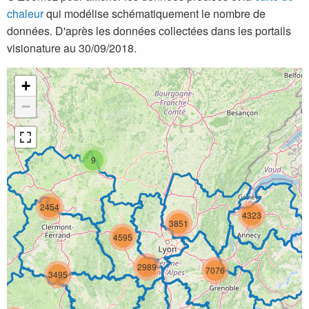
chaleur
qui modélise schématiquement le nombre de
données. D'après les données collectées dans les portails
visionature au 30/09/2018.
+
−
9
2454
4323
3851
4595
2989
7076
3495